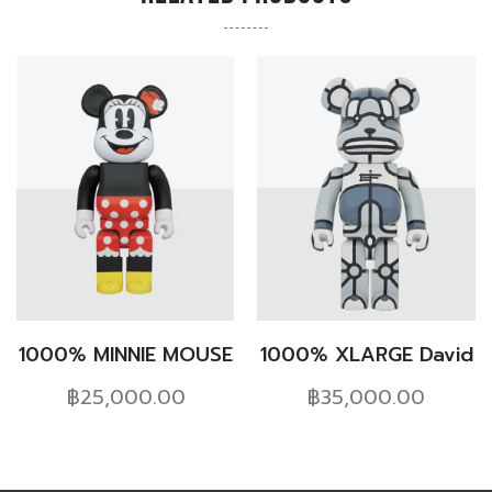
1000% MINNIE MOUSE
1000% XLARGE David
Flores BLACK
฿
25,000.00
฿
35,000.00